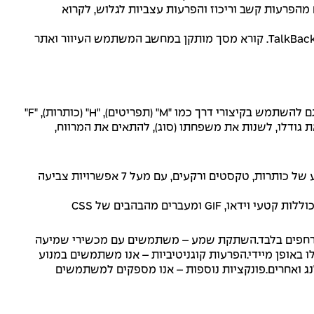
מהפרעות קשב וריכוז והפרעות עצביות לגלוש, לקרוא
פרופיל משתמשים עיוור (קוראי מסך): פרופיל זה מתאים את האתר כך שיהיה תואם לקוראי מסך כמו JAWS, NVDA, VoiceOver ו- TalkBack. קורא מסך מותקן במחשב המשתמש העיוור ואתר
ודלו, לשנות את משפחתו (סוג), להתאים את המרווח,
המשתמשים יכולים לבחור פרופילי ניגודי צבע שונים כגון אור, כהה, הפוך ושחור-לבן. בנוסף, משתמשים יכולים להחליף ערכות צבע של כותרות, טקסטים ורקעים, עם מעל 7 אפשרויות צביעה
עברים מהבהבים של CSS
ו מרחפים בלבד.השתקת שמע – משתמשים עם מכשירי שמיעה
אופן מיידי.הפרעות קוגניטיביות – אנו משתמשים במנוע
לנג ואחרים.פונקציות נוספות – אנו מספקים למשתמשים