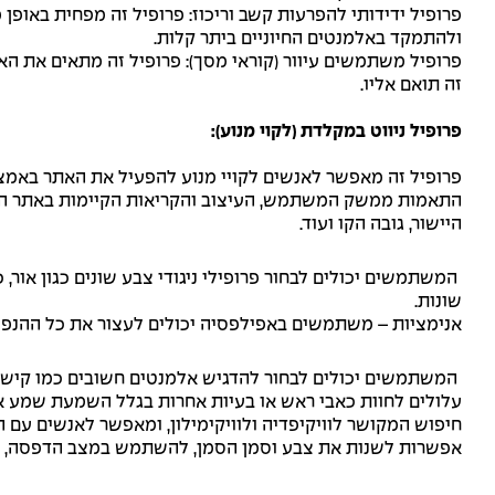
פרופיל ידידותי להפרעות קשב וריכוז: פרופיל זה מפחית באופ
ולהתמקד באלמנטים החיוניים ביתר קלות.
זה תואם אליו.
פרופיל ניווט במקלדת (לקוי מנוע):
פרופיל זה מאפשר לאנשים לקויי מנוע להפעיל את האתר באמצעות הלוח המקשים, Shift + Tab, ומקשי Enter. משתמשים יכולים גם להשתמש בקיצור
התאמות ממשק המשתמש, העיצוב והקריאות הקיימות באתר האינ
היישור, גובה הקו ועוד.
שונות.
אנימציות – משתמשים באפילפסיה יכולים לעצור את כל ההנפשות המפעילות
המשתמשים יכולים לבחור להדגיש אלמנטים חשובים כמו קישו
עלולים לחוות כאבי ראש או בעיות אחרות בגלל השמעת שמע א
חיפוש המקושר לוויקיפדיה ולוויקימילון, ומאפשר לאנשים עם 
אפשרות לשנות את צבע וסמן הסמן, להשתמש במצב הדפסה, לא