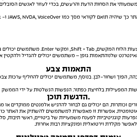
ן משמעותי את הסחות הדעת והרעשים, בכדי לעזור לאנשים הסובלים 
י דרך כמו "M" (תפריטים), "H" (כותרות), "F"
טרנט שלנוהתאמות גופן – משתמשים יכולים להגדיל ולהקטין את ג
התאמות צבע
 בלחיצת כפתור. הנפשות הנשלטות על ידי הממשק כוללות קטעי וידאו, GIF ומ
.הדגשת תוכן
רים וכותרות. הם יכולים גם לבחור להדגיש אלמנטים ממוקדים א
וטומטית. אפשרות זו מאפשרת למשתמשים להשתיק את האתר כולו ב
הפרעות קוגניטיביות לפענח משמעויות של ביטויים, ראשי תיבות, ס
פשר מקלדת וירטואלית ופונקציות רבות אחרות.