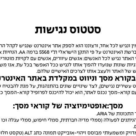
סטטוס נגישות
ין ונגיש לכל אחד, ורצוננו הוא לספק אתר אינטרנט שנגיש לקהל הר
שואפים לדבוק בקפדנות ככ
אתר נגיש לכל האנשים: אנשים עיוורים, אנשים עם לקויות מוטוריות, 
לוגיות שונות שנועדו להפוך אותו לנגיש ככל האפשר בכל עת. אנ
של האתר ולעצב אותו לצרכים האישיים שלהם.
קורא מסך וניווט במקלדת באתר האינטרנ
 טכניקת תכונות ה- ARIA (יישומי אינטרנט עשירים נגישים), לצד שינויים שונים בהתנ
ם קורא-מסך נכנס לאתר, הוא יכול להיכנס לפרופיל קורא-המסך כד
מסך:אופטימיזציה של קוראי מסך:
נות של ARIA.
ניתנים לפעולה (סמלי מדיה חברתית, סמלי חיפוש, סמלי עגלה וכו '
.
בנוסף, תהליך הרקע סורק את כל