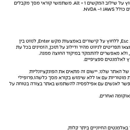
בתמונה, באמצעות טכנולוגיית OCR (זיהוי תווים אופטי). כדי להפעיל התאמות של קוראי מסך בכל עת, המשתמשים צריכים רק ללחוץ על שילוב המקשים Alt + 1. משתמשי קוראי מסך מקבלים
- NVDA.
למשתמש ישנה היכולת לנווט באתר באמצעות מקשי Tab ו- Shit + Tab, להפעיל ולדפדף עם מקשי החצים, לסגור אותם באמצעות Esc, ללחוץ על קישורים באמצעות מקש Enter, לנווט בין
צעות מקש הרווח או מקש Enter. בנוסף, משתמשים במקלדת ימצאו תפריטים לניווט מהיר ודילוג על תוכן, הזמינים בכל עת
, ולא מאפשרים להתמקד במיקוד החוצה ממנה.
של האתר שלנו. יישום זה מתאים את הפונקציונליות
וטוריות עם או ללא שימוש בקורא מסך כלשהו.פרופילי
 מאפשר לאנשים עם אפילפסיה להשתמש באתר בצורה בטוחה על
אוקומה ואחרים.