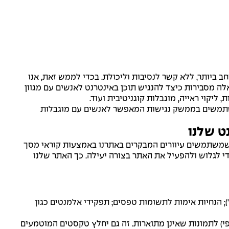
חב ביותר, ללא קשר לנסיבות וליכולת. בכדי לממש זאת, אנו
ל האפשר בהנחיות הנגישות לתוכן ברשת האינטרנט על פי התקן הישראלי ת"י 5568 ברמה AA. הנחיות אלה מסבירות כיצד להנגיש תוכן באינטרנט לאנשים עם מגוון
ליקוי ראייה, מוגבלות קוגניטיבית ועוד.
ו משתמשים בממשק נגישות המאפשר לאנשים עם מוגבלות
ט שלנו
הגות, על מנת להבטיח שמשתמשים עיוורים המבקרים באתרנו באמצעות קוראי מסך
י לגלוש ולהפעיל את האתר בצורה יעילה. כך האתר שלנו
); הנחיות אימות לתשומות טפסים; תפקידי אלמנטים כגון
 תמונות האתר ומספק תיאור מדויק ומשמעותי מבוסס זיהוי-אובייקט תמונה כתג ALT (טקסט חלופי) לתמונות שאינן מתוארות. זה גם יחלץ טקסטים המוטמעים