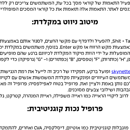
תר. התאמות אלה תואמות את כל קוראי המסכים הפופולריים כולל JAWS ו
מיטוב ניווט במקלדת:
רכיבי רדיו לתיבת סימון באמצעות מקשי החצים, ולמלא אותם באמ
מופעלות על ידי הזזת מיקוד המקלדת לכיוונם ברגע שהם מופיעים
ופועל ברקע. תפקידו של רכיב זה לייעל את רמת הנגישות 
משים העיוורים ופונקציות מקלדת המשמשות אנשים עם לקויות מ
כם נותן באמת ולציין זאת. פרופיל בטוח לאפילפסיה: פרופיל זה
הבות ושילובי צבעים מסוכנים.
לרוב ליקויי הראייה כמו ראייה משפילה, ראיית המנהרה, קטרקט, גל
פרופיל נכות קוגניטיבית:
, דיסלקסיה, CVA ואחרים, להתמקד באלמנטים החיוניים ביתר קלות.