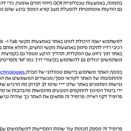
גם הודעות אוטומטיות להפעלת מצב קורא המסך ברגע שהם נכנסים לא
באתר תוך ניווט עם המקלדת. תהליך הרקע מטפל גם בקפיצות ה
משתמשים יכולים גם להשתמש בקיצורי דרך כמו "M" (תפריטים), "H" (כותרות), "F" (טפסים), "B" (כפתורים) ו- "G" (גרפיקה) כדי לקפוץ לאלמנטים ספציפיים.
בנוסף, האתר משתמש ביישום טכנולוגי של חברת
skynettechnologies
וההתנהגות של האתר לקוראי מסך/מכשירים המשמשים את המשת
נגישות הנתמכים באתר שלנו *** שימו לב לבדוק מה הרכיש של
ידי ביטול הסיכון להתקפים הנובעים מהנפשות מהבהבות או מהב
פרופיל לקוי ראייה: פרופיל זה מתאים את האתר כך שיהיה נגיש 
פרופיל זה מספק תכונות עזר שונות המסייעות למשתמשים עם מוגבלות קוגניטיבית כמו אוטיזם