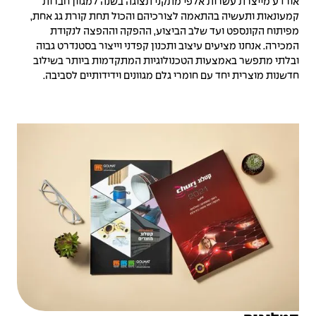
אורדע מייצרת עשרות אלפי מתקני תצוגה בשנה למגוון חברות
קמעונאות ותעשיה בהתאמה לצורכיהם והכול תחת קורת גג אחת,
מפיתוח הקונספט ועד שלב הביצוע, ההפקה וההפצה לנקודת
המכירה. אנחנו מציעים עיצוב ותכנון קפדני וייצור בסטנדרט גבוה
ובלתי מתפשר באמצעות הטכנולוגיות המתקדמות ביותר בשילוב
חדשנות מוצרית יחד עם חומרי גלם מגוונים וידידותיים לסביבה.